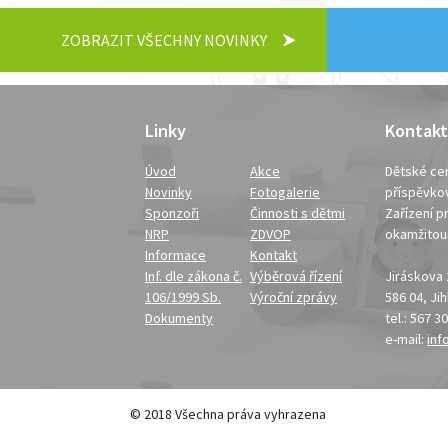
ZOBRAZIT VŠECHNY NOVINKY
Linky
Kontakt
Úvod
Akce
Dětské cen
Novinky
Fotogalerie
příspěvko
Sponzoři
Činnosti s dětmi
Zařízení pr
NRP
ZDVOP
okamžito
Informace
Kontakt
Inf. dle zákona č.
Výběrová řízení
Jiráskova
106/1999 Sb.
Výroční zprávy
586 04, Ji
Dokumenty
tel.: 567 3
e-mail:
inf
© 2018 Všechna práva vyhrazena