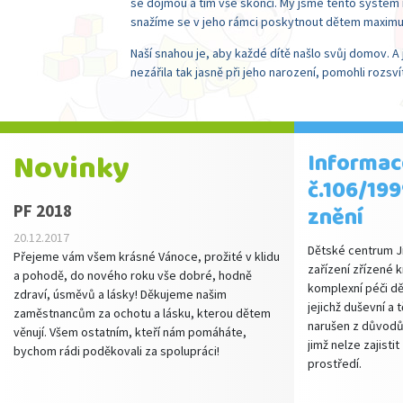
se dojmou a tím vše skončí. My jsme tento systém 
snažíme se v jeho rámci poskytnout dětem maximum
Naší snahou je, aby každé dítě našlo svůj domov. 
nezářila tak jasně při jeho narození, pomohli rozsvít
Novinky
Informac
č.106/199
PF 2018
znění
20.12.2017
Dětské centrum Ji
Přejeme vám všem krásné Vánoce, prožité v klidu
zařízení zřízené 
a pohodě, do nového roku vše dobré, hodně
komplexní péči dě
zdraví, úsměvů a lásky! Děkujeme našim
jejichž duševní a
zaměstnancům za ochotu a lásku, kterou dětem
narušen z důvodů 
věnují. Všem ostatním, kteří nám pomáháte,
jimž nelze zajisti
bychom rádi poděkovali za spolupráci!
prostředí.