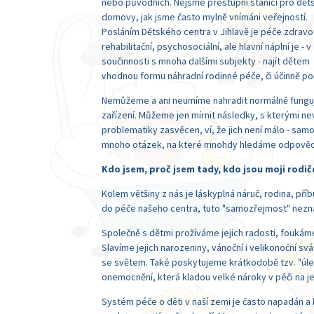
nebo původních. Nejsme přestupní stanicí pro dět
domovy, jak jsme často mylně vnímáni veřejností.
Posláním Dětského centra v Jihlavě je péče zdravot
rehabilitační, psychosociální, ale hlavní náplní je - v
součinnosti s mnoha dalšími subjekty - najít dětem
vhodnou formu náhradní rodinné péče, či účinně po
Nemůžeme a ani neumíme nahradit normálně fungující
zařízení. Můžeme jen mírnit následky, s kterými nev
problematiky zasvěcen, ví, že jich není málo - sam
mnoho otázek, na které mnohdy hledáme odpovědi 
Kdo jsem, proč jsem tady, kdo jsou moji rodič
Kolem většiny z nás je láskyplná náruč, rodina, příb
do péče našeho centra, tuto "samozřejmost" neznaj
Společně s dětmi prožíváme jejich radosti, foukáme 
Slavíme jejich narozeniny, vánoční i velikonoční s
se světem. Také poskytujeme krátkodobě tzv. "úl
onemocnění, která kladou velké nároky v péči na jej
Systém péče o děti v naší zemi je často napadán a kri