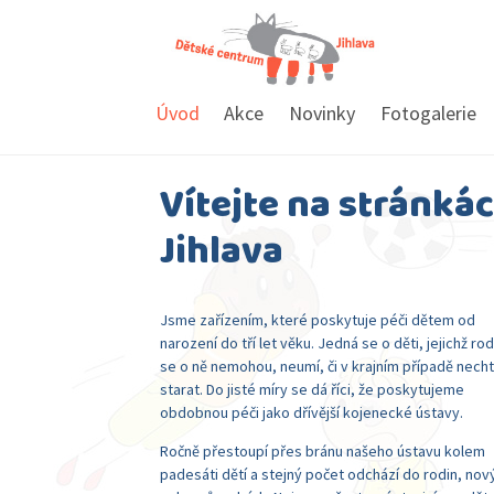
Úvod
Akce
Novinky
Fotogalerie
Vítejte na stránká
Jihlava
Jsme zařízením, které poskytuje péči dětem od
narození do tří let věku. Jedná se o děti, jejichž ro
se o ně nemohou, neumí, či v krajním případě necht
starat. Do jisté míry se dá říci, že poskytujeme
obdobnou péči jako dřívější kojenecké ústavy.
Ročně přestoupí přes bránu našeho ústavu kolem
padesáti dětí a stejný počet odchází do rodin, nov