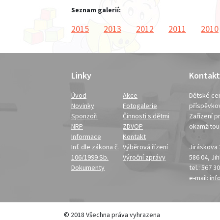
Seznam galerií:
2015
2013
2012
2011
2010
Linky
Kontakt
Úvod
Akce
Dětské cen
Novinky
Fotogalerie
příspěvko
Sponzoři
Činnosti s dětmi
Zařízení pr
NRP
ZDVOP
okamžito
Informace
Kontakt
Inf. dle zákona č.
Výběrová řízení
Jiráskova
106/1999 Sb.
Výroční zprávy
586 04, Ji
Dokumenty
tel.: 567 3
e-mail:
inf
© 2018 Všechna práva vyhrazena