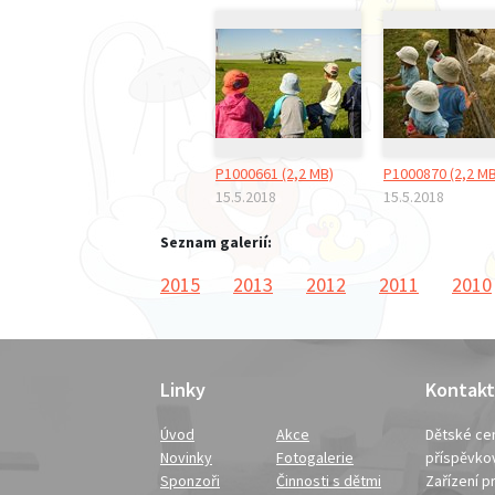
P1000661 (2,2 MB)
P1000870 (2,2 MB
15.5.2018
15.5.2018
Seznam galerií:
2015
2013
2012
2011
2010
Linky
Kontakt
Úvod
Akce
Dětské cen
Novinky
Fotogalerie
příspěvko
Sponzoři
Činnosti s dětmi
Zařízení pr