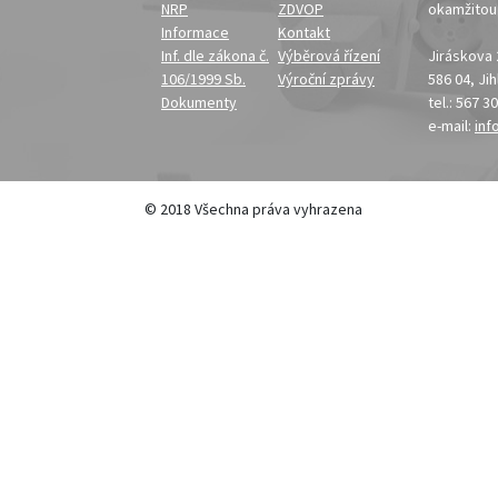
NRP
ZDVOP
okamžito
Informace
Kontakt
Inf. dle zákona č.
Výběrová řízení
Jiráskova
106/1999 Sb.
Výroční zprávy
586 04, Ji
Dokumenty
tel.: 567 3
e-mail:
inf
© 2018 Všechna práva vyhrazena